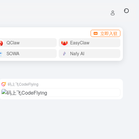
立即入驻
QClaw
EasyClaw
SOWA
Nafy AI
码上飞CodeFlying