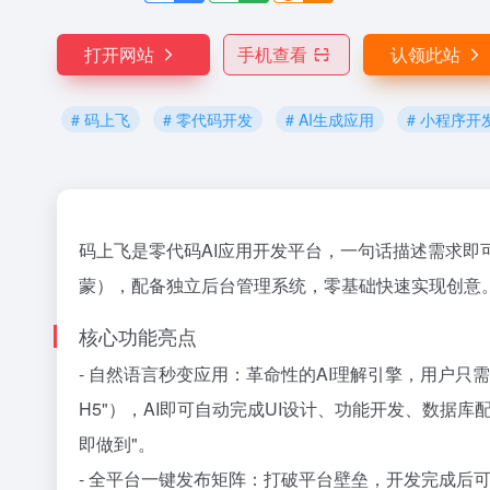
打开网站
手机查看
认领此站
榜
# 码上飞
# 零代码开发
# AI生成应用
# 小程序开
码上飞是零代码AI应用开发平台，一句话描述需求即
蒙），配备独立后台管理系统，零基础快速实现创意
核心功能亮点
- 自然语言秒变应用：革命性的AI理解引擎，用户只
H5"），AI即可自动完成UI设计、功能开发、数据
即做到"。
- 全平台一键发布矩阵：打破平台壁垒，开发完成后可