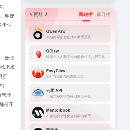
本。
网址
新锐榜
飙升榜
能。即使
务于业
QwenPaw
本地部署多智能体AI助手系统
QClaw
腾讯个人AI助手与自动化任务执行工具
言、处理
餐饮老板
EasyClaw
用原
零配置桌面AI智能体工具
求）、
云雾 API
台管理
一站式AI大模型接口聚合平台
人都是开
Mentorbook
AI驱动的个性化全科学习助手
图改改