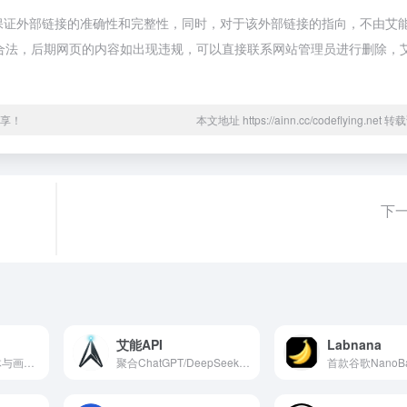
络，不保证外部链接的准确性和完整性，同时，对于该外部链接的指向，不由艾
于合规合法，后期网页的内容如出现违规，可以直接联系网站管理员进行删除，
分享！
本文地址 https://ainn.cc/codeflying.net
下
艾能API
Labnana
首创节点式AI智能体与画布工作台
聚合ChatGPT/DeepSeek等大模型的API分发平台