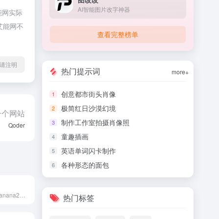
AI智能图片改字神器
能网实际
艾能网不
查看完整榜单
 转载请注明
热门提示词
more+
创意都市街头肖像
1
极简红日沙漠幻境
2
一个网站
制作工作室拍摄肖像照
3
Qoder
童趣插画
4
英语单词闪卡制作
5
各种形态的面包
6
首款谷歌NanoBanana2技术绘图工具
热门标签