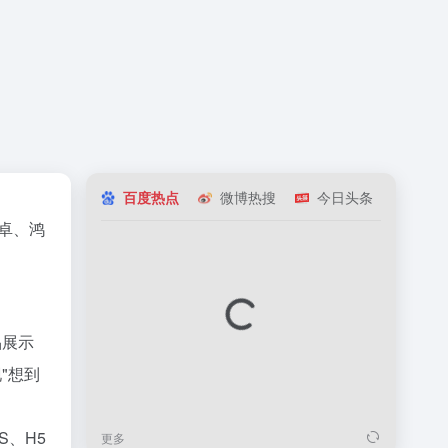
百度热点
微博热搜
今日头条
知乎
卓、鸿
品展示
"想到
S、H5
更多