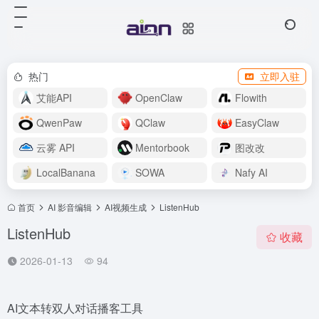
热门
立即入驻
艾能API
OpenClaw
Flowith
QwenPaw
QClaw
EasyClaw
云雾 API
Mentorbook
图改改
LocalBanana
SOWA
Nafy AI
首页
AI 影音编辑
AI视频生成
ListenHub
ListenHub
收藏
2026-01-13
94
AI文本转双人对话播客工具