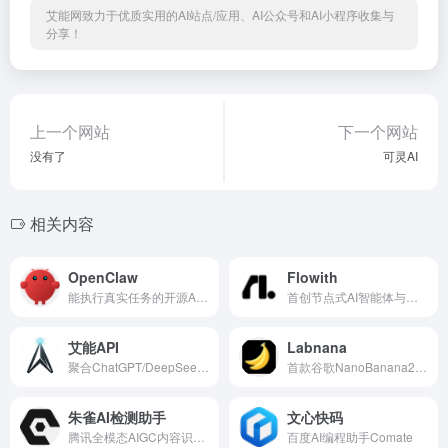
艾能网致力于优质实用的AI站点/应用、AI公众号和AI小程序收集与
分享！
上一个网站
下一个网站
没有了
可灵AI
相关内容
OpenClaw
Flowith
能执行真实任务的开源AIAgent
首创节点式AI智能体与画布工作台
艾能API
Labnana
聚合ChatGPT/DeepSeek等大模型的API分发平台
首款谷歌NanoBanana2技术绘图工具
朱雀AI检测助手
文心快码
腾讯全模态AIGC内容识别与检测助手
百度AI编程助手Comate