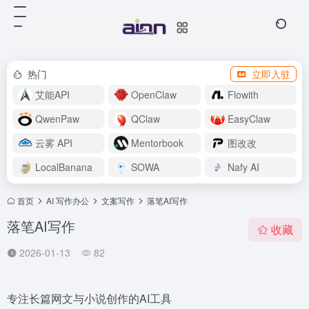
热门
立即入驻
艾能API
OpenClaw
Flowith
QwenPaw
QClaw
EasyClaw
云雾 API
Mentorbook
图改改
LocalBanana
SOWA
Nafy AI
首页
AI 写作办公
文案写作
落笔AI写作
落笔AI写作
收藏
2026-01-13
82
专注长篇网文与小说创作的AI工具