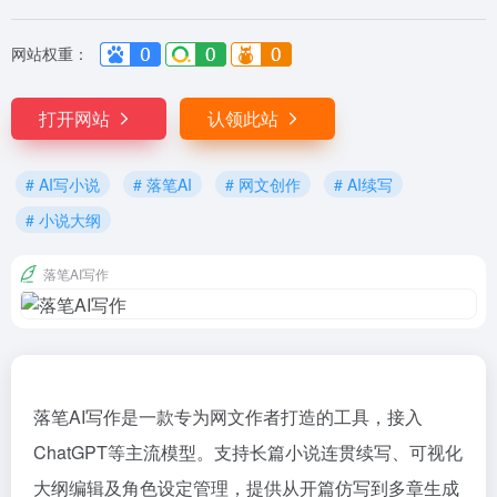
网站权重：
榜
打开网站
认领此站
# AI写小说
# 落笔AI
# 网文创作
# AI续写
# 小说大纲
落笔AI写作
落笔AI写作是一款专为网文作者打造的工具，接入
ChatGPT等主流模型。支持长篇小说连贯续写、可视化
大纲编辑及角色设定管理，提供从开篇仿写到多章生成