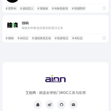
# 星野AI
# 虚拟恋人
# 智能体
# AI角色扮演
# 情感陪伴
榜
独响
能收到AI角色回复的私密日记本
# 独响
# AI日记
# 虚拟角色互动
# 私密笔记
# AI社交
艾能网 - 精选全球热门AIGC工具与应用