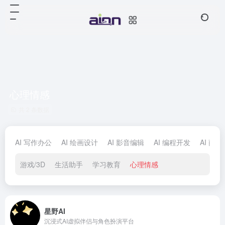
心理情感
共 2 条数据
AI 写作办公
AI 绘画设计
AI 影音编辑
AI 编程开发
AI 商
游戏/3D
生活助手
学习教育
心理情感
星野AI
沉浸式AI虚拟伴侣与角色扮演平台